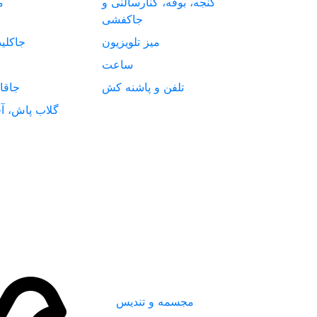
گنجه، بوفه، کنارسالنی و
م
جاکفشی
میز تلویزیون
جاکلی
ساعت
تلفن و پاشنه کش
جاقا
گلاب پاش، آف
مجسمه و تندیس