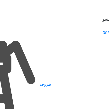
جو
09
ظروف