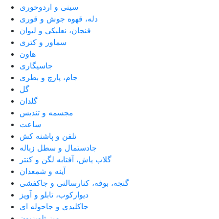
سینی و اردوخوری
دله، قهوه جوش و قوری
فنجان، نعلبکی و لیوان
سماور و کتری
هاون
جاسیگاری
جام، پارچ و بطری
گل
گلدان
مجسمه و تندیس
ساعت
تلفن و پاشنه کش
جادستمال و سطل زباله
گلاب پاش، آفتابه لگن و کنتر
آینه و شمعدان
گنجه، بوفه، کنارسالنی و جاکفشی
دیوارکوب، تابلو و آویز
جاکلیدی و جاحوله ای
میز تلویزیون