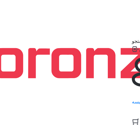
جو
سه