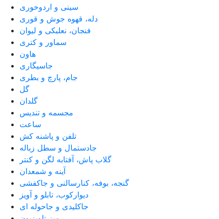
سینی و اردوخوری
دله، قهوه جوش و قوری
فنجان، نعلبکی و لیوان
سماور و کتری
هاون
جاسیگاری
جام، پارچ و بطری
گل
گلدان
مجسمه و تندیس
ساعت
تلفن و پاشنه کش
جادستمال و سطل زباله
گلاب پاش، آفتابه لگن و کنتر
آینه و شمعدان
گنجه، بوفه، کنارسالنی و جاکفشی
دیوارکوب، تابلو و آویز
جاکلیدی و جاحوله ای
میز تلویزیون