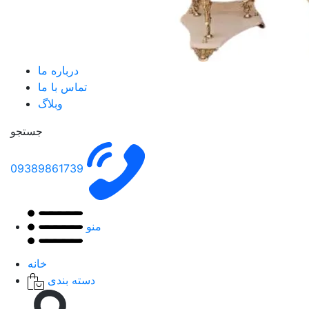
درباره ما
تماس با ما
وبلاگ
جستجو
09389861739
منو
خانه
دسته بندی