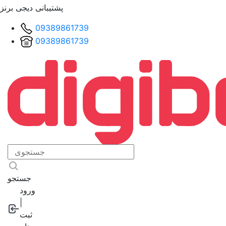
پشتیبانی دیجی برنز
09389861739
09389861739
جستجو
ورود
|
ثبت