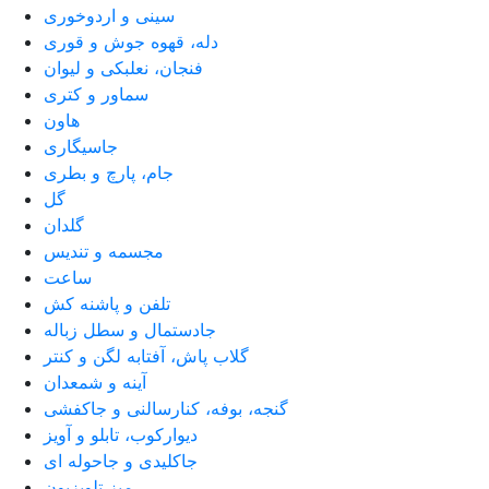
سینی و اردوخوری
دله، قهوه جوش و قوری
فنجان، نعلبکی و لیوان
سماور و کتری
هاون
جاسیگاری
جام، پارچ و بطری
گل
گلدان
مجسمه و تندیس
ساعت
تلفن و پاشنه کش
جادستمال و سطل زباله
گلاب پاش، آفتابه لگن و کنتر
آینه و شمعدان
گنجه، بوفه، کنارسالنی و جاکفشی
دیوارکوب، تابلو و آویز
جاکلیدی و جاحوله ای
میز تلویزیون