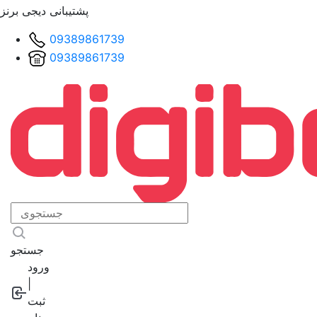
پشتیبانی دیجی برنز
09389861739
09389861739
جستجو
ورود
|
ثبت