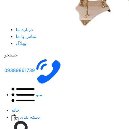
درباره ما
تماس با ما
وبلاگ
جستجو
09389861739
منو
خانه
دسته بندی