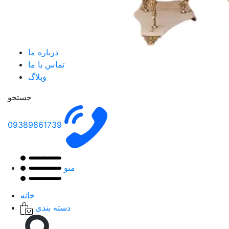
درباره ما
تماس با ما
وبلاگ
جستجو
09389861739
منو
خانه
دسته بندی