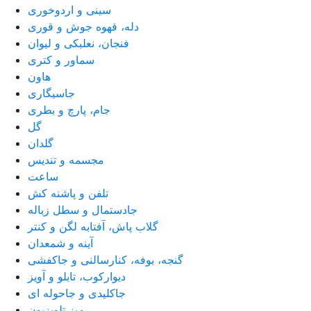
سینی و اردوخوری
دله، قهوه جوش و قوری
فنجان، نعلبکی و لیوان
سماور و کتری
هاون
جاسیگاری
جام، پارچ و بطری
گل
گلدان
مجسمه و تندیس
ساعت
تلفن و پاشنه کش
جادستمال و سطل زباله
گلاب پاش، آفتابه لگن و کنتر
آینه و شمعدان
گنجه، بوفه، کنارسالنی و جاکفشی
دیوارکوب، تابلو و آویز
جاکلیدی و جاحوله ای
میز تلویزیون