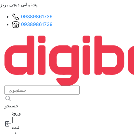
پشتیبانی دیجی برنز
09389861739
09389861739
جستجو
ورود
|
ثبت