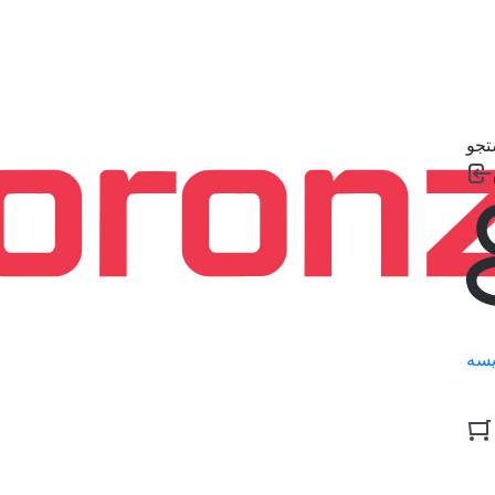
جو
سه