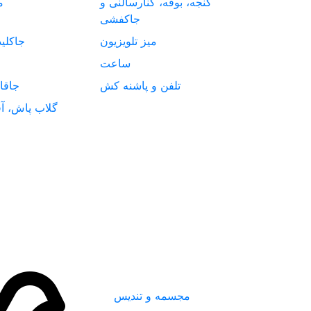
گنجه، بوفه، کنارسالنی و
م
جاکفشی
میز تلویزیون
جاکلی
ساعت
تلفن و پاشنه کش
جاقا
گلاب پاش، آف
مجسمه و تندیس