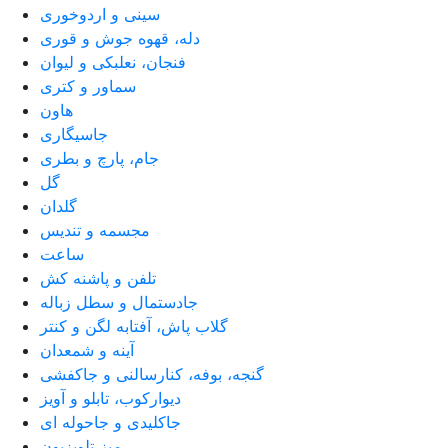
سینی و اردوخوری
دله، قهوه جوش و قوری
فنجان، نعلبکی و لیوان
سماور و کتری
هاون
جاسیگاری
جام، پارچ و بطری
گل
گلدان
مجسمه و تندیس
ساعت
تلفن و پاشنه کش
جادستمال و سطل زباله
گلاب پاش، آفتابه لگن و کنتر
آینه و شمعدان
گنجه، بوفه، کنارسالنی و جاکفشی
دیوارکوب، تابلو و آویز
جاکلیدی و جاحوله ای
میز تلویزیون