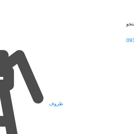
جو
09
ظروف