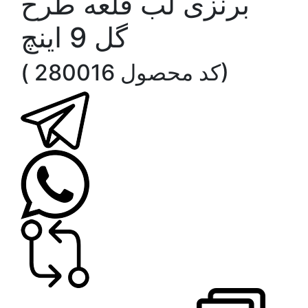
برنزی لب قلعه طرح
گل 9 اینچ
( کد محصول 280016)