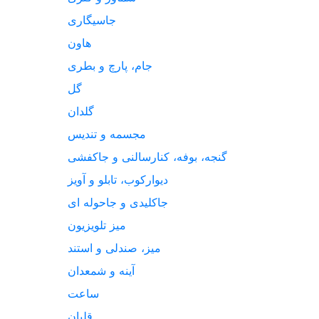
جاسیگاری
هاون
جام، پارچ و بطری
گل
گلدان
مجسمه و تندیس
گنجه، بوفه، کنارسالنی و جاکفشی
دیوارکوب، تابلو و آویز
جاکلیدی و جاحوله ای
میز تلویزیون
میز، صندلی و استند
آینه و شمعدان
ساعت
قلیان