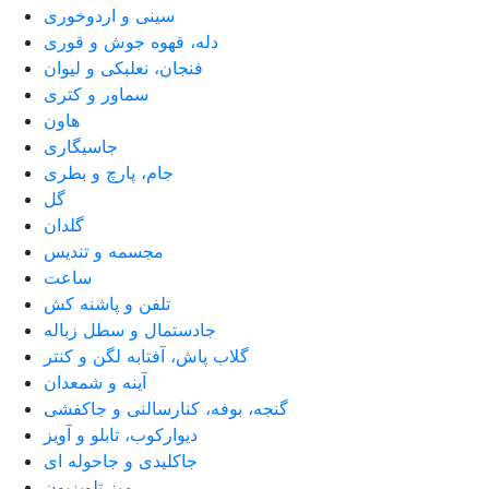
سینی و اردوخوری
دله، قهوه جوش و قوری
فنجان، نعلبکی و لیوان
سماور و کتری
هاون
جاسیگاری
جام، پارچ و بطری
گل
گلدان
مجسمه و تندیس
ساعت
تلفن و پاشنه کش
جادستمال و سطل زباله
گلاب پاش، آفتابه لگن و کنتر
آینه و شمعدان
گنجه، بوفه، کنارسالنی و جاکفشی
دیوارکوب، تابلو و آویز
جاکلیدی و جاحوله ای
میز تلویزیون