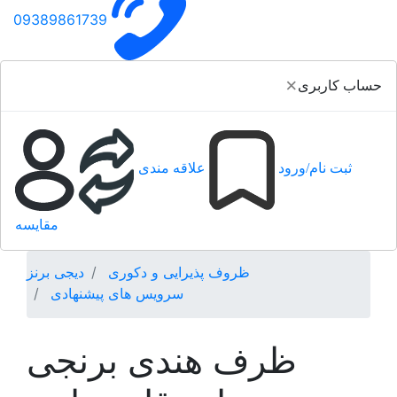
09389861739
×
حساب کاربری
ثبت نام/ورود
علاقه مندی
مقایسه
ظروف پذیرایی و دکوری
دیجی برنز
سرویس های پیشنهادی
ظرف هندی برنجی