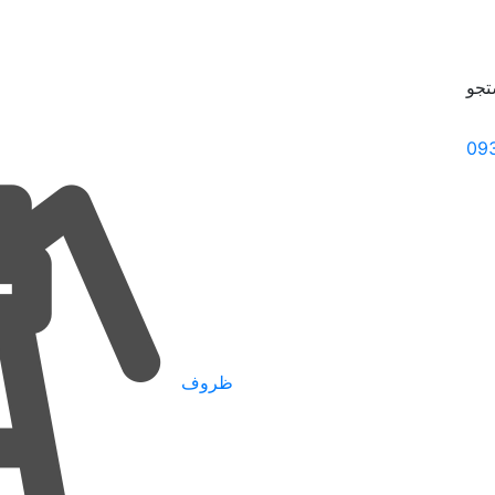
جو
09
ظروف