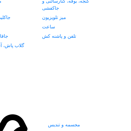
گنجه، بوفه، کنارسالنی و
م
جاکفشی
میز تلویزیون
جاکلی
ساعت
تلفن و پاشنه کش
جاقا
گلاب پاش، آف
مجسمه و تندیس