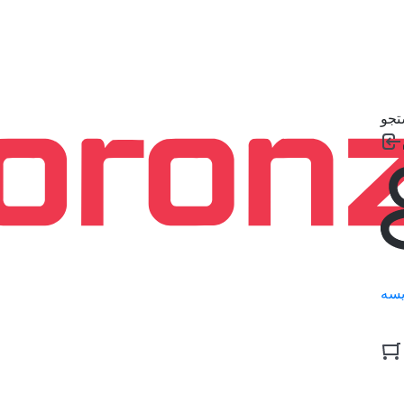
جو
سه