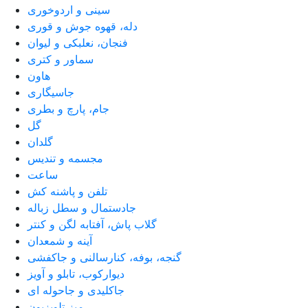
سینی و اردوخوری
دله، قهوه جوش و قوری
فنجان، نعلبکی و لیوان
سماور و کتری
هاون
جاسیگاری
جام، پارچ و بطری
گل
گلدان
مجسمه و تندیس
ساعت
تلفن و پاشنه کش
جادستمال و سطل زباله
گلاب پاش، آفتابه لگن و کنتر
آینه و شمعدان
گنجه، بوفه، کنارسالنی و جاکفشی
دیوارکوب، تابلو و آویز
جاکلیدی و جاحوله ای
میز تلویزیون