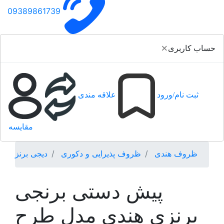
09389861739
×
حساب کاربری
ثبت نام/ورود
علاقه مندی
مقایسه
ظروف هندی
ظروف پذیرایی و دکوری
دیجی برنز
پیش دستی برنجی
برنزی هندی مدل طرح