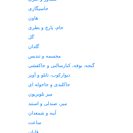
جاسیگاری
هاون
جام، پارچ و بطری
گل
گلدان
مجسمه و تندیس
گنجه، بوفه، کنارسالنی و جاکفشی
دیوارکوب، تابلو و آویز
جاکلیدی و جاحوله ای
میز تلویزیون
میز، صندلی و استند
آینه و شمعدان
ساعت
قلیان