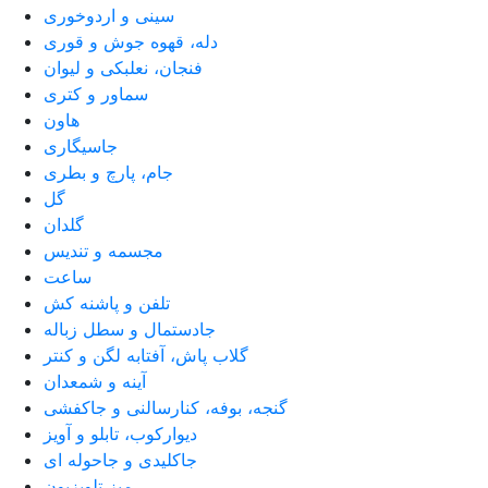
سینی و اردوخوری
دله، قهوه جوش و قوری
فنجان، نعلبکی و لیوان
سماور و کتری
هاون
جاسیگاری
جام، پارچ و بطری
گل
گلدان
مجسمه و تندیس
ساعت
تلفن و پاشنه کش
جادستمال و سطل زباله
گلاب پاش، آفتابه لگن و کنتر
آینه و شمعدان
گنجه، بوفه، کنارسالنی و جاکفشی
دیوارکوب، تابلو و آویز
جاکلیدی و جاحوله ای
میز تلویزیون