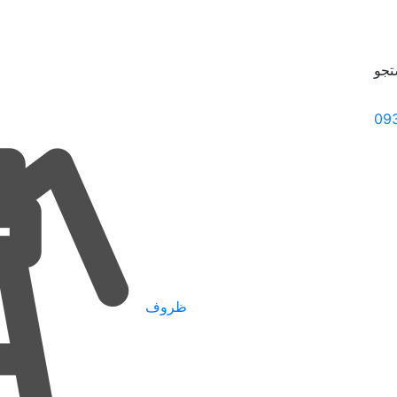
جو
09
ظروف