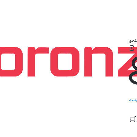
جو
سه