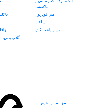
گنجه، بوفه، کنارسالنی و
م
جاکفشی
میز تلویزیون
جاکلی
ساعت
تلفن و پاشنه کش
جاقا
گلاب پاش، آف
مجسمه و تندیس