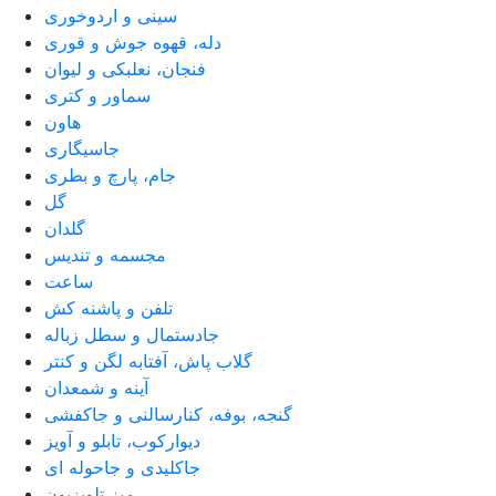
سینی و اردوخوری
دله، قهوه جوش و قوری
فنجان، نعلبکی و لیوان
سماور و کتری
هاون
جاسیگاری
جام، پارچ و بطری
گل
گلدان
مجسمه و تندیس
ساعت
تلفن و پاشنه کش
جادستمال و سطل زباله
گلاب پاش، آفتابه لگن و کنتر
آینه و شمعدان
گنجه، بوفه، کنارسالنی و جاکفشی
دیوارکوب، تابلو و آویز
جاکلیدی و جاحوله ای
میز تلویزیون