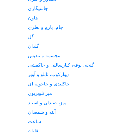
جاسیگاری
هاون
جام، پارچ و بطری
گل
گلدان
مجسمه و تندیس
گنجه، بوفه، کنارسالنی و جاکفشی
دیوارکوب، تابلو و آویز
جاکلیدی و جاحوله ای
میز تلویزیون
میز، صندلی و استند
آینه و شمعدان
ساعت
قلیان