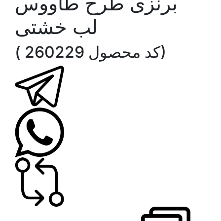
برنزی طرح طاووس
لب خشتی
( کد محصول 260229)