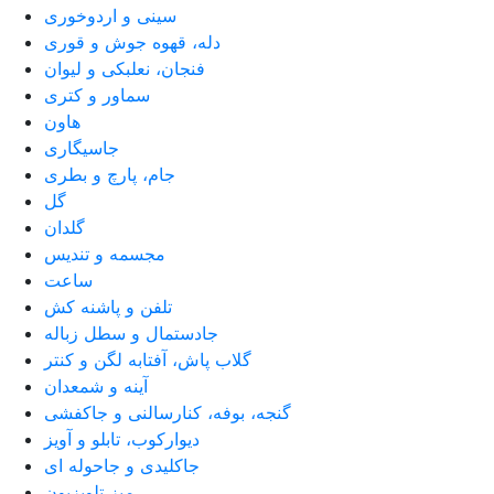
سینی و اردوخوری
دله، قهوه جوش و قوری
فنجان، نعلبکی و لیوان
سماور و کتری
هاون
جاسیگاری
جام، پارچ و بطری
گل
گلدان
مجسمه و تندیس
ساعت
تلفن و پاشنه کش
جادستمال و سطل زباله
گلاب پاش، آفتابه لگن و کنتر
آینه و شمعدان
گنجه، بوفه، کنارسالنی و جاکفشی
دیوارکوب، تابلو و آویز
جاکلیدی و جاحوله ای
میز تلویزیون