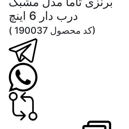
برنزی تاما مدل مشبک
درب دار 6 اینچ
( کد محصول 190037)