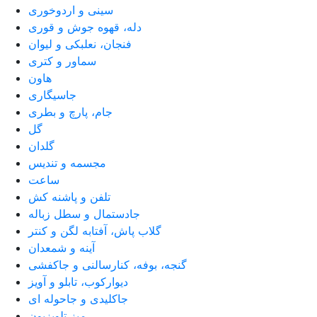
سینی و اردوخوری
دله، قهوه جوش و قوری
فنجان، نعلبکی و لیوان
سماور و کتری
هاون
جاسیگاری
جام، پارچ و بطری
گل
گلدان
مجسمه و تندیس
ساعت
تلفن و پاشنه کش
جادستمال و سطل زباله
گلاب پاش، آفتابه لگن و کنتر
آینه و شمعدان
گنجه، بوفه، کنارسالنی و جاکفشی
دیوارکوب، تابلو و آویز
جاکلیدی و جاحوله ای
میز تلویزیون