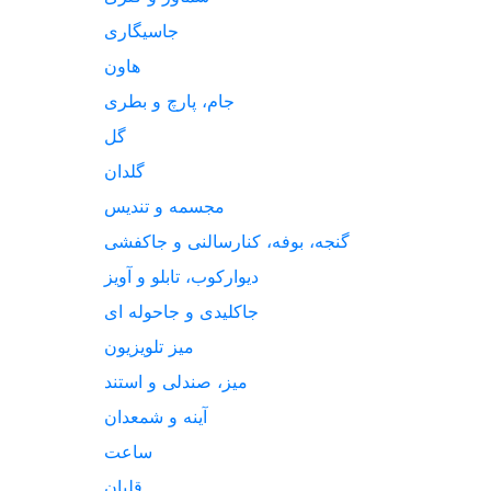
جاسیگاری
هاون
جام، پارچ و بطری
گل
گلدان
مجسمه و تندیس
گنجه، بوفه، کنارسالنی و جاکفشی
دیوارکوب، تابلو و آویز
جاکلیدی و جاحوله ای
میز تلویزیون
میز، صندلی و استند
آینه و شمعدان
ساعت
قلیان