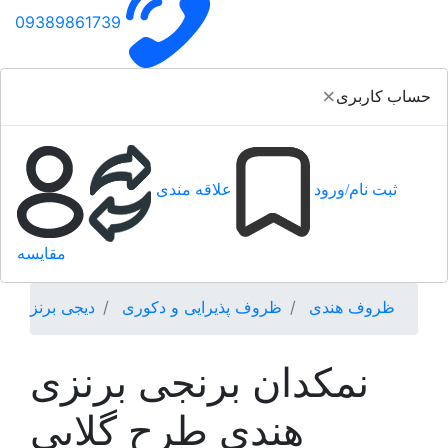
09389861739
×
حساب کاربری
ثبت نام/ورود
علاقه مندی
مقایسه
ظروف هندی
ظروف پذیرایی و دکوری
دیجی برنز
نمکدان برنجی برنزی
هندی طرح گلابی