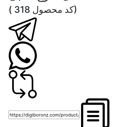
( کد محصول 318)