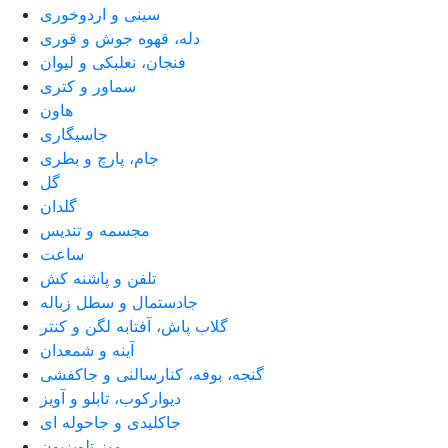
سینی و اردوخوری
دله، قهوه جوش و قوری
فنجان، نعلبکی و لیوان
سماور و کتری
هاون
جاسیگاری
جام، پارچ و بطری
گل
گلدان
مجسمه و تندیس
ساعت
تلفن و پاشنه کش
جادستمال و سطل زباله
گلاب پاش، آفتابه لگن و کنتر
آینه و شمعدان
گنجه، بوفه، کنارسالنی و جاکفشی
دیوارکوب، تابلو و آویز
جاکلیدی و جاحوله ای
میز تلویزیون