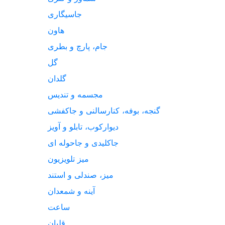
جاسیگاری
هاون
جام، پارچ و بطری
گل
گلدان
مجسمه و تندیس
گنجه، بوفه، کنارسالنی و جاکفشی
دیوارکوب، تابلو و آویز
جاکلیدی و جاحوله ای
میز تلویزیون
میز، صندلی و استند
آینه و شمعدان
ساعت
قلیان