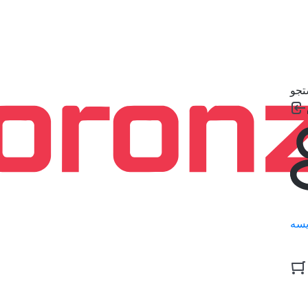
جو
سه