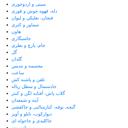
سینی و اردوخوری
دله، قهوه جوش و قوری
فنجان، نعلبکی و لیوان
سماور و کتری
هاون
جاسیگاری
جام، پارچ و بطری
گل
گلدان
مجسمه و تندیس
ساعت
تلفن و پاشنه کش
جادستمال و سطل زباله
گلاب پاش، آفتابه لگن و کنتر
آینه و شمعدان
گنجه، بوفه، کنارسالنی و جاکفشی
دیوارکوب، تابلو و آویز
جاکلیدی و جاحوله ای
میز تلویزیون