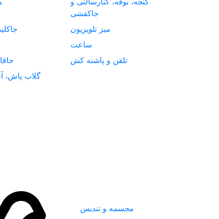
گنجه، بوفه، کنارسالنی و
م
جاکفشی
میز تلویزیون
جاکلی
ساعت
تلفن و پاشنه کش
جاقا
گلاب پاش، آف
مجسمه و تندیس