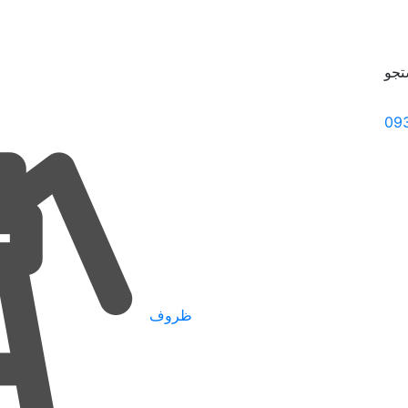
جو
09
ظروف