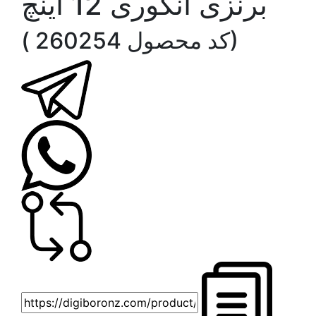
برنزی انگوری 12 اينچ
( کد محصول 260254)