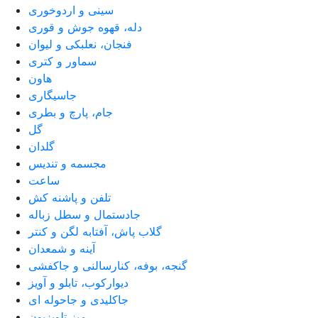
سینی و اردوخوری
دله، قهوه جوش و قوری
فنجان، نعلبکی و لیوان
سماور و کتری
هاون
جاسیگاری
جام، پارچ و بطری
گل
گلدان
مجسمه و تندیس
ساعت
تلفن و پاشنه کش
جادستمال و سطل زباله
گلاب پاش، آفتابه لگن و کنتر
آینه و شمعدان
گنجه، بوفه، کنارسالنی و جاکفشی
دیوارکوب، تابلو و آویز
جاکلیدی و جاحوله ای
میز تلویزیون