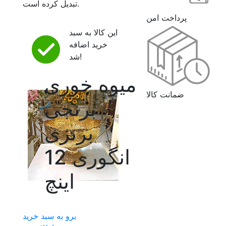
تبدیل کرده است.
پرداخت امن
این کالا به سبد
خرید اضافه
شد!
ميوه خوری
ضمانت کالا
برنجی
برنزی
انگوری 12
اينچ
برو به سبد خرید