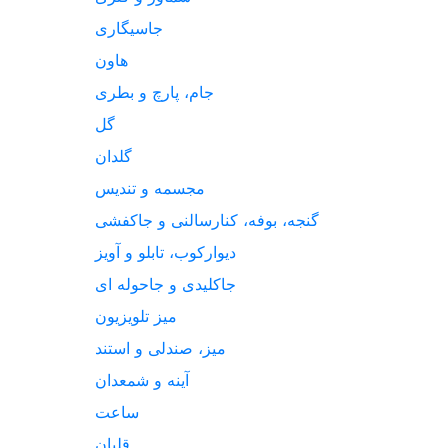
جاسیگاری
هاون
جام، پارچ و بطری
گل
گلدان
مجسمه و تندیس
گنجه، بوفه، کنارسالنی و جاکفشی
دیوارکوب، تابلو و آویز
جاکلیدی و جاحوله ای
میز تلویزیون
میز، صندلی و استند
آینه و شمعدان
ساعت
قلیان