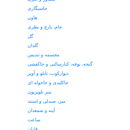
جاسیگاری
هاون
جام، پارچ و بطری
گل
گلدان
مجسمه و تندیس
گنجه، بوفه، کنارسالنی و جاکفشی
دیوارکوب، تابلو و آویز
جاکلیدی و جاحوله ای
میز تلویزیون
میز، صندلی و استند
آینه و شمعدان
ساعت
قلیان