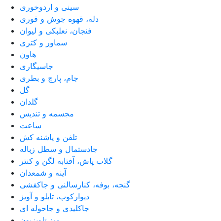
سینی و اردوخوری
دله، قهوه جوش و قوری
فنجان، نعلبکی و لیوان
سماور و کتری
هاون
جاسیگاری
جام، پارچ و بطری
گل
گلدان
مجسمه و تندیس
ساعت
تلفن و پاشنه کش
جادستمال و سطل زباله
گلاب پاش، آفتابه لگن و کنتر
آینه و شمعدان
گنجه، بوفه، کنارسالنی و جاکفشی
دیوارکوب، تابلو و آویز
جاکلیدی و جاحوله ای
میز تلویزیون