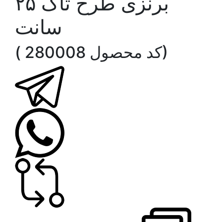
برنزی طرح تاک ۲۵
سانت
( کد محصول 280008)