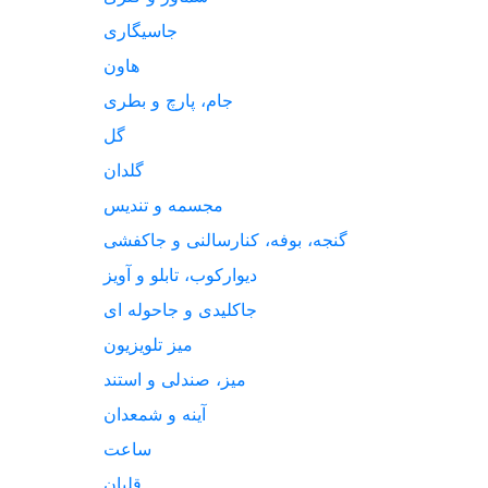
جاسیگاری
هاون
جام، پارچ و بطری
گل
گلدان
مجسمه و تندیس
گنجه، بوفه، کنارسالنی و جاکفشی
دیوارکوب، تابلو و آویز
جاکلیدی و جاحوله ای
میز تلویزیون
میز، صندلی و استند
آینه و شمعدان
ساعت
قلیان