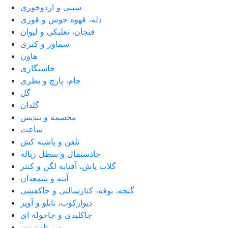
سینی و اردوخوری
دله، قهوه جوش و قوری
فنجان، نعلبکی و لیوان
سماور و کتری
هاون
جاسیگاری
جام، پارچ و بطری
گل
گلدان
مجسمه و تندیس
ساعت
تلفن و پاشنه کش
جادستمال و سطل زباله
گلاب پاش، آفتابه لگن و کنتر
آینه و شمعدان
گنجه، بوفه، کنارسالنی و جاکفشی
دیوارکوب، تابلو و آویز
جاکلیدی و جاحوله ای
میز تلویزیون