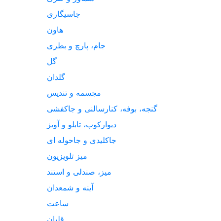
جاسیگاری
هاون
جام، پارچ و بطری
گل
گلدان
مجسمه و تندیس
گنجه، بوفه، کنارسالنی و جاکفشی
دیوارکوب، تابلو و آویز
جاکلیدی و جاحوله ای
میز تلویزیون
میز، صندلی و استند
آینه و شمعدان
ساعت
قلیان