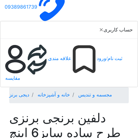
09389861739
×
حساب کاربری
ثبت نام/ورود
علاقه مندی
مقایسه
مجسمه و تندیس
خانه و آشپزخانه
دیجی برنز
دلفین برنجی برنزی
طرح ساده سایز6 اینچ