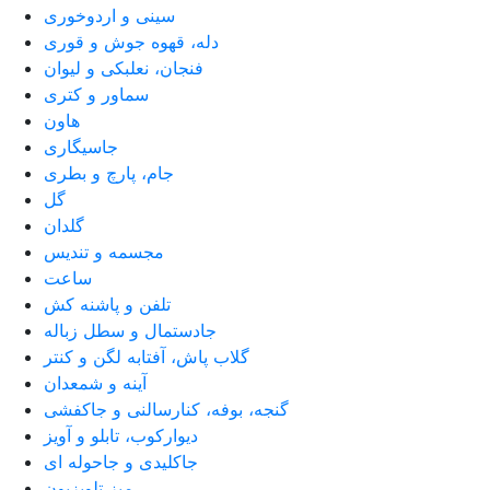
سینی و اردوخوری
دله، قهوه جوش و قوری
فنجان، نعلبکی و لیوان
سماور و کتری
هاون
جاسیگاری
جام، پارچ و بطری
گل
گلدان
مجسمه و تندیس
ساعت
تلفن و پاشنه کش
جادستمال و سطل زباله
گلاب پاش، آفتابه لگن و کنتر
آینه و شمعدان
گنجه، بوفه، کنارسالنی و جاکفشی
دیوارکوب، تابلو و آویز
جاکلیدی و جاحوله ای
میز تلویزیون