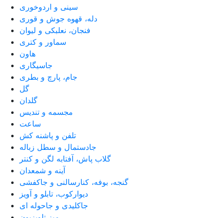
سینی و اردوخوری
دله، قهوه جوش و قوری
فنجان، نعلبکی و لیوان
سماور و کتری
هاون
جاسیگاری
جام، پارچ و بطری
گل
گلدان
مجسمه و تندیس
ساعت
تلفن و پاشنه کش
جادستمال و سطل زباله
گلاب پاش، آفتابه لگن و کنتر
آینه و شمعدان
گنجه، بوفه، کنارسالنی و جاکفشی
دیوارکوب، تابلو و آویز
جاکلیدی و جاحوله ای
میز تلویزیون