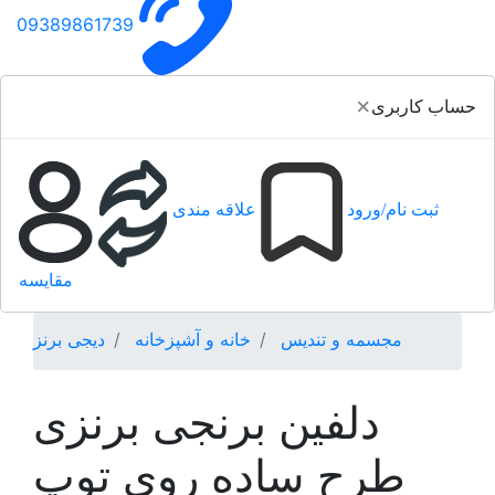
09389861739
×
حساب کاربری
ثبت نام/ورود
علاقه مندی
مقایسه
مجسمه و تندیس
خانه و آشپزخانه
دیجی برنز
دلفین برنجی برنزی
طرح ساده روی توپ