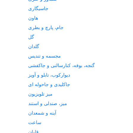
جاسیگاری
هاون
جام، پارچ و بطری
گل
گلدان
مجسمه و تندیس
گنجه، بوفه، کنارسالنی و جاکفشی
دیوارکوب، تابلو و آویز
جاکلیدی و جاحوله ای
میز تلویزیون
میز، صندلی و استند
آینه و شمعدان
ساعت
قلیان