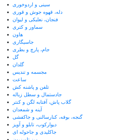
سینی و اردوخوری
دله، قهوه جوش و قوری
فنجان، نعلبکی و لیوان
سماور و کتری
هاون
جاسیگاری
جام، پارچ و بطری
گل
گلدان
مجسمه و تندیس
ساعت
تلفن و پاشنه کش
جادستمال و سطل زباله
گلاب پاش، آفتابه لگن و کنتر
آینه و شمعدان
گنجه، بوفه، کنارسالنی و جاکفشی
دیوارکوب، تابلو و آویز
جاکلیدی و جاحوله ای
میز تلویزیون