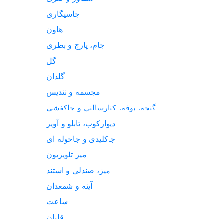
جاسیگاری
هاون
جام، پارچ و بطری
گل
گلدان
مجسمه و تندیس
گنجه، بوفه، کنارسالنی و جاکفشی
دیوارکوب، تابلو و آویز
جاکلیدی و جاحوله ای
میز تلویزیون
میز، صندلی و استند
آینه و شمعدان
ساعت
قلیان