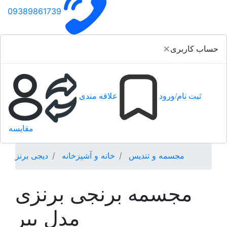
09389861739
×
حساب کاربری
ثبت نام/ورود
علاقه مندی
مقایسه
مجسمه و تندیس
خانه و آشپزخانه
دیجی برنز
مجسمه برنجی برنزی
مدل ببر