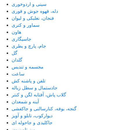
سینی و اردوخوری
دله، قهوه جوش و قوری
فنجان، نعلبکی و لیوان
سماور و کتری
هاون
جاسیگاری
جام، پارچ و بطری
گل
گلدان
مجسمه و تندیس
ساعت
تلفن و پاشنه کش
جادستمال و سطل زباله
گلاب پاش، آفتابه لگن و کنتر
آینه و شمعدان
گنجه، بوفه، کنارسالنی و جاکفشی
دیوارکوب، تابلو و آویز
جاکلیدی و جاحوله ای
میز تلویزیون