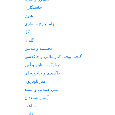
جاسیگاری
هاون
جام، پارچ و بطری
گل
گلدان
مجسمه و تندیس
گنجه، بوفه، کنارسالنی و جاکفشی
دیوارکوب، تابلو و آویز
جاکلیدی و جاحوله ای
میز تلویزیون
میز، صندلی و استند
آینه و شمعدان
ساعت
قلیان