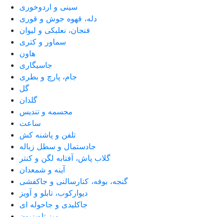
سینی و اردوخوری
دله، قهوه جوش و قوری
فنجان، نعلبکی و لیوان
سماور و کتری
هاون
جاسیگاری
جام، پارچ و بطری
گل
گلدان
مجسمه و تندیس
ساعت
تلفن و پاشنه کش
جادستمال و سطل زباله
گلاب پاش، آفتابه لگن و کنتر
آینه و شمعدان
گنجه، بوفه، کنارسالنی و جاکفشی
دیوارکوب، تابلو و آویز
جاکلیدی و جاحوله ای
میز تلویزیون