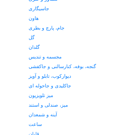
جاسیگاری
هاون
جام، پارچ و بطری
گل
گلدان
مجسمه و تندیس
گنجه، بوفه، کنارسالنی و جاکفشی
دیوارکوب، تابلو و آویز
جاکلیدی و جاحوله ای
میز تلویزیون
میز، صندلی و استند
آینه و شمعدان
ساعت
قلیان