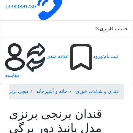
09389861739
×
حساب کاربری
ثبت نام/ورود
علاقه مندی
مقایسه
قندان و شکلات خوری
خانه و آشپزخانه
دیجی برنز
قندان برنجی برنزی
مدل پانیذ دور برگی