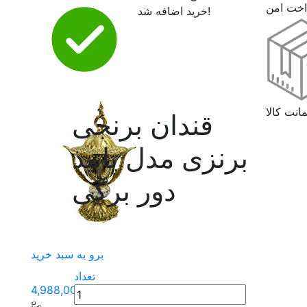
اخت امن
خرید اضافه شد!
انت کالا
قندان برنجی
برنزی مدل پانیذ
دور برگی
برو به سبد خرید
تعداد
4,988,000