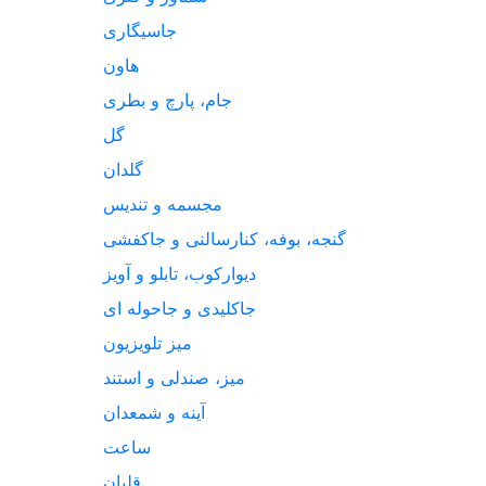
جاسیگاری
هاون
جام، پارچ و بطری
گل
گلدان
مجسمه و تندیس
گنجه، بوفه، کنارسالنی و جاکفشی
دیوارکوب، تابلو و آویز
جاکلیدی و جاحوله ای
میز تلویزیون
میز، صندلی و استند
آینه و شمعدان
ساعت
قلیان