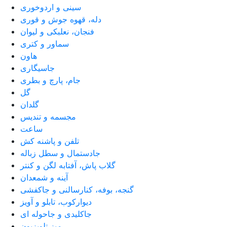
سینی و اردوخوری
دله، قهوه جوش و قوری
فنجان، نعلبکی و لیوان
سماور و کتری
هاون
جاسیگاری
جام، پارچ و بطری
گل
گلدان
مجسمه و تندیس
ساعت
تلفن و پاشنه کش
جادستمال و سطل زباله
گلاب پاش، آفتابه لگن و کنتر
آینه و شمعدان
گنجه، بوفه، کنارسالنی و جاکفشی
دیوارکوب، تابلو و آویز
جاکلیدی و جاحوله ای
میز تلویزیون