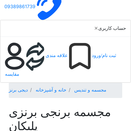
09389861739
×
حساب کاربری
ثبت نام/ورود
علاقه مندی
مقایسه
مجسمه و تندیس
خانه و آشپزخانه
دیجی برنز
مجسمه برنجی برنزی
پلیکان