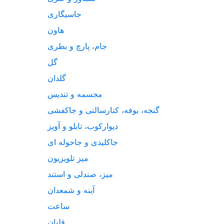
جاسیگاری
هاون
جام، پارچ و بطری
گل
گلدان
مجسمه و تندیس
گنجه، بوفه، کنارسالنی و جاکفشی
دیوارکوب، تابلو و آویز
جاکلیدی و جاحوله ای
میز تلویزیون
میز، صندلی و استند
آینه و شمعدان
ساعت
قلیان