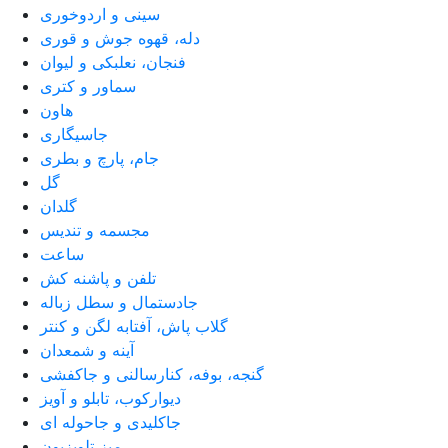
سینی و اردوخوری
دله، قهوه جوش و قوری
فنجان، نعلبکی و لیوان
سماور و کتری
هاون
جاسیگاری
جام، پارچ و بطری
گل
گلدان
مجسمه و تندیس
ساعت
تلفن و پاشنه کش
جادستمال و سطل زباله
گلاب پاش، آفتابه لگن و کنتر
آینه و شمعدان
گنجه، بوفه، کنارسالنی و جاکفشی
دیوارکوب، تابلو و آویز
جاکلیدی و جاحوله ای
میز تلویزیون