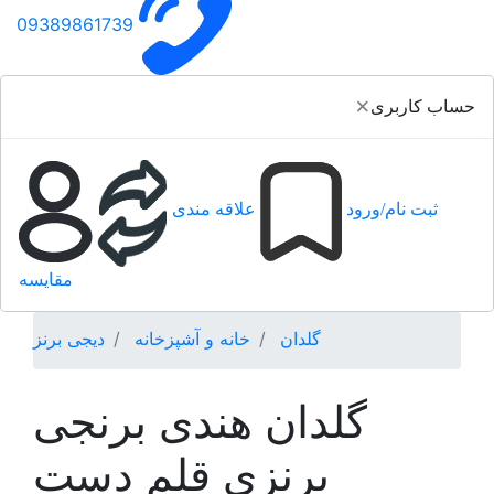
09389861739
×
حساب کاربری
ثبت نام/ورود
علاقه مندی
مقایسه
گلدان
خانه و آشپزخانه
دیجی برنز
گلدان هندی برنجی
برنزی قلم دست