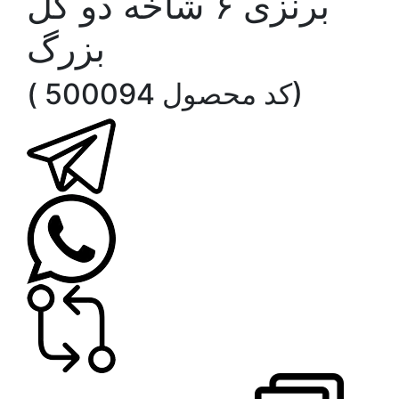
برنزی ۶ شاخه دو گل
بزرگ
( کد محصول 500094)