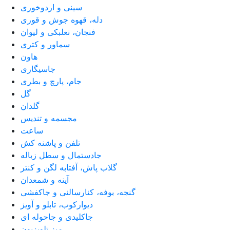
سینی و اردوخوری
دله، قهوه جوش و قوری
فنجان، نعلبکی و لیوان
سماور و کتری
هاون
جاسیگاری
جام، پارچ و بطری
گل
گلدان
مجسمه و تندیس
ساعت
تلفن و پاشنه کش
جادستمال و سطل زباله
گلاب پاش، آفتابه لگن و کنتر
آینه و شمعدان
گنجه، بوفه، کنارسالنی و جاکفشی
دیوارکوب، تابلو و آویز
جاکلیدی و جاحوله ای
میز تلویزیون