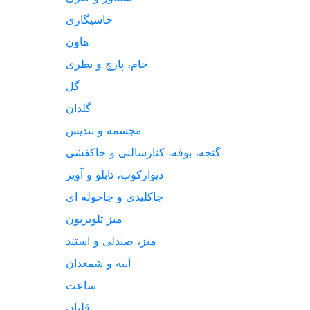
جاسیگاری
هاون
جام، پارچ و بطری
گل
گلدان
مجسمه و تندیس
گنجه، بوفه، کنارسالنی و جاکفشی
دیوارکوب، تابلو و آویز
جاکلیدی و جاحوله ای
میز تلویزیون
میز، صندلی و استند
آینه و شمعدان
ساعت
قلیان