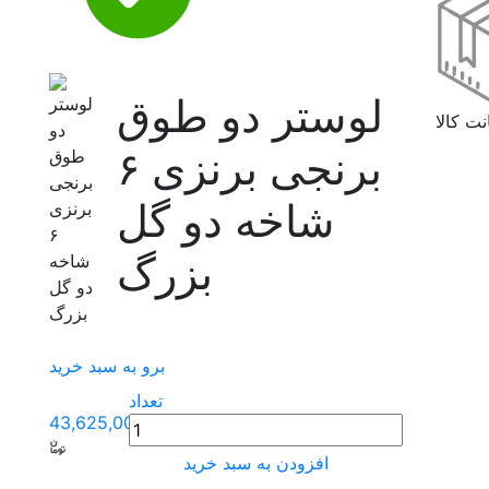
لوستر دو طوق
ت کالا
برنجی برنزی ۶
شاخه دو گل
بزرگ
برو به سبد خرید
تعداد
43,625,000
افزودن به سبد خرید